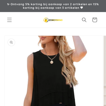
Meteen
✨ Ontvang 5% korting bij aankoop van 2 artikelen en 15%
naar de
korting bij aankoop van 3 artikelen 💖
content
Winkelwagen
a direct naar
roductinformatie