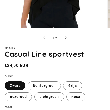
Media
M
1
2
openen
o
van
1
/
9
in
in
modaal
m
MYSITE
Casual Line sportvest
Normale
€24,00 EUR
prijs
Kleur
Zwart
Donkergroen
Grijs
Rozerood
Lichtgroen
Rosa
Maat