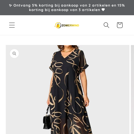
Meteen
✨ Ontvang 5% korting bij aankoop van 2 artikelen en 15%
naar de
korting bij aankoop van 3 artikelen 💖
content
Winkelwagen
a direct naar
roductinformatie