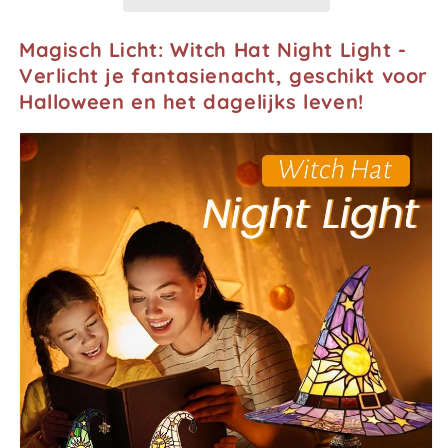
magie!
magie!
✨
✨
Glas-
Glas-
Magisch Licht: Witch Hat Night Light -
in-
in-
Verlicht je fantasienacht, geschikt voor
lood
lood
Halloween en het dagelijks leven!
heksenhoedlamp:
heksenhoedlamp:
charmant
charmant
en
en
uniek!
uniek!