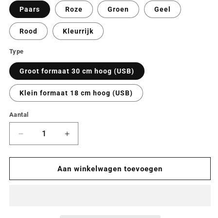
Paars
Roze
Groen
Geel
Rood
Kleurrijk
Type
Groot formaat 30 cm hoog (USB)
Klein formaat 18 cm hoog (USB)
Aantal
Aantal
Aantal
Aantal
verlagen
verhogen
voor
voor
🧙
🧙
Aan winkelwagen toevoegen
Verlicht
Verlicht
je
je
nacht
nacht
met
met