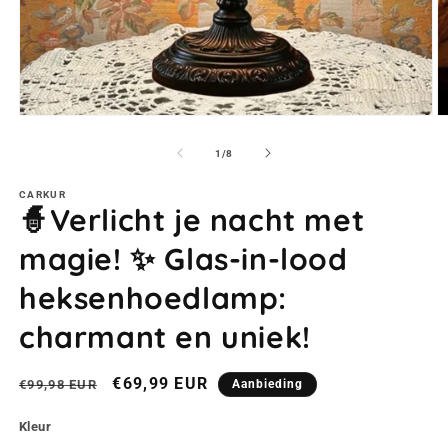
Media
M
1
2
openen
o
van
1
/
8
in
in
modaal
m
CARKUR
🧙Verlicht je nacht met
magie! ✨ Glas-in-lood
heksenhoedlamp:
charmant en uniek!
Normale
Aanbiedingsprijs
€69,99 EUR
€99,98 EUR
Aanbieding
prijs
Kleur