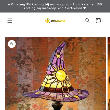
Meteen
✨ Ontvang 5% korting bij aankoop van 2 artikelen en 15%
naar de
korting bij aankoop van 3 artikelen 💖
content
Winkelwagen
a direct naar
roductinformatie